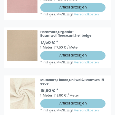
Artikel anzeigen
*
inkl. ges. MwSt.
zzgl.
Versandkosten
Hemmers,Organic-
Baumwollfleece,uni,hellbeige
17,50 € *
1
Meter
| 17,50 € / Meter
Artikel anzeigen
*
inkl. ges. MwSt.
zzgl.
Versandkosten
Mutsaers,Fleece,Uni,weiß,Baumwollfl
eece
18,90 € *
1
Meter
| 18,90 € / Meter
Artikel anzeigen
*
inkl. ges. MwSt.
zzgl.
Versandkosten