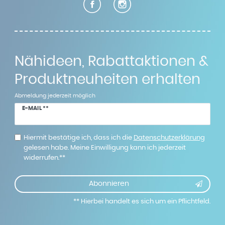
Nähideen, Rabattaktionen &
Produktneuheiten erhalten
Abmeldung jederzeit möglich
Newsletter
E-MAIL **
Honig
Hiermit bestätige ich, dass ich die
Daten­schutz­erklärung
gelesen habe. Meine Einwilligung kann ich jederzeit
widerrufen.**
Abonnieren
** Hierbei handelt es sich um ein Pflichtfeld.