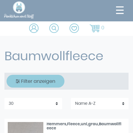
☰
0
Baumwollfleece
Filter anzeigen
Hemmers,Fleece,uni,grau,Baumwollfl
eece