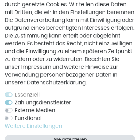
durch gesetzte Cookies. Wir teilen diese Daten
Zahlung & Versand
mit Dritten, die wir in den Einstellungen benennen.
Die Datenverarbeitung kann mit Einwilligung oder
aufgrund eines berechtigten Interesses erfolgen.
VORKASSE
Die Zustimmung kann erteilt oder abgelehnt
werden. Es besteht das Recht, nicht einzuwilligen
und die Einwilligung zu einem späteren Zeitpunkt
Service
zu ändern oder zu widerrufen. Beachten Sie
unser
Impressum
und weitere Hinweise zur
Impressum
Verwendung personenbezogener Daten in
unserer
Daten­schutz­erklärung
.
Datenschutz
Widerrufsrecht
Essenziell
Zahlungsdienstleister
AGB
Externe Medien
Kontakt
Funktional
Weitere Einstellungen
Vertrag widerrufen
Alle akzeptieren