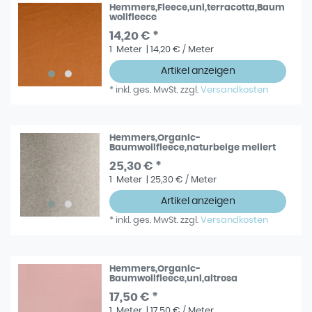
Hemmers,Fleece,uni,terracotta,Baum
wollfleece
14,20 € *
1
Meter
| 14,20 € / Meter
Artikel anzeigen
*
inkl. ges. MwSt.
zzgl.
Versandkosten
Hemmers,Organic-
Baumwollfleece,naturbeige meliert
25,30 € *
1
Meter
| 25,30 € / Meter
Artikel anzeigen
*
inkl. ges. MwSt.
zzgl.
Versandkosten
Hemmers,Organic-
Baumwollfleece,uni,altrosa
17,50 € *
1
Meter
| 17,50 € / Meter