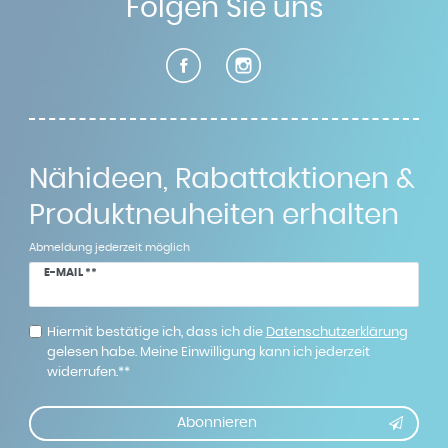
Folgen Sie uns
Nähideen, Rabattaktionen &
Produktneuheiten erhalten
Abmeldung jederzeit möglich
Newsletter
E-MAIL **
Honig
Hiermit bestätige ich, dass ich die
Daten­schutz­erklärung
gelesen habe. Meine Einwilligung kann ich jederzeit
widerrufen.**
Abonnieren