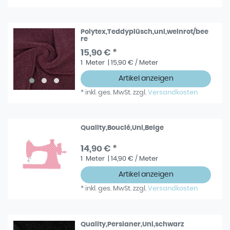
Polytex,Teddyplüsch,uni,weinrot/bee
re
15,90 € *
1
Meter
| 15,90 € / Meter
Artikel anzeigen
*
inkl. ges. MwSt.
zzgl.
Versandkosten
Quality,Bouclé,Uni,Beige
14,90 € *
1
Meter
| 14,90 € / Meter
Artikel anzeigen
*
inkl. ges. MwSt.
zzgl.
Versandkosten
Quality,Persianer,Uni,schwarz