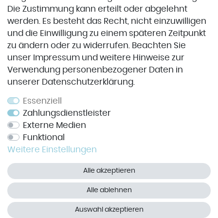
VORKASSE
Die Zustimmung kann erteilt oder abgelehnt
werden. Es besteht das Recht, nicht einzuwilligen
und die Einwilligung zu einem späteren Zeitpunkt
Service
zu ändern oder zu widerrufen. Beachten Sie
unser
Impressum
und weitere Hinweise zur
Impressum
Verwendung personenbezogener Daten in
unserer
Daten­schutz­erklärung
.
Datenschutz
Widerrufsrecht
Essenziell
Zahlungsdienstleister
AGB
Externe Medien
Kontakt
Funktional
Weitere Einstellungen
Vertrag widerrufen
Alle akzeptieren
Alle ablehnen
© Copyright 2026 | Pünktchen und Stoff - Alle Rechte vorbehalten.
Auswahl akzeptieren