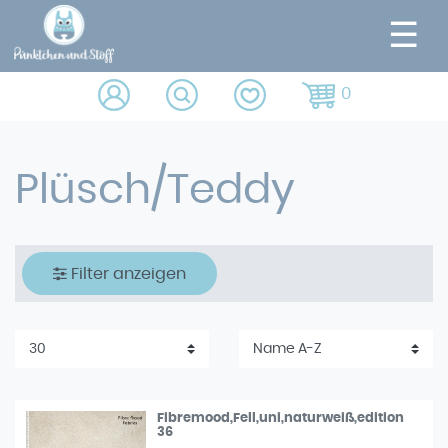
☰
0
Plüsch/Teddy
Filter anzeigen
Fibremood,Fell,uni,naturweiß,edition
36