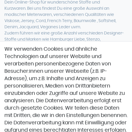
Dein Online-Shop für
wunderschöne
Stoffe und
Kurzwaren. Bei uns findest Du eine
große Auswahl an
modischer Meterwaren, verschiedenen Qualitäten wie
Viskose, Jersey, Cord, French Terry, Baumwolle ,
Softshell
,
Denim, Jacquard, Veganes Leder uvm.
Zudem führen wir eine große Anzahl verschieden Designer-
Stoffe und Marken wie Hamburger Liebe, Stenzo,
Stoffspektakel oder Glünz.
Wir verwenden Cookies und ähnliche
Technologien auf unserer Website und
verarbeiten personenbezogene Daten von
Besucher:innen unserer Webseite (z.B. IP-
Adresse), um z.B. Inhalte und Anzeigen zu
personalisieren, Medien von Drittanbietern
einzubinden oder Zugriffe auf unsere Website zu
Zahlung & Versand
analysieren. Die Datenverarbeitung erfolgt erst
durch gesetzte Cookies. Wir teilen diese Daten
Zahlung & Versand
mit Dritten, die wir in den Einstellungen benennen.
Die Datenverarbeitung kann mit Einwilligung oder
aufgrund eines berechtigten Interesses erfolgen.