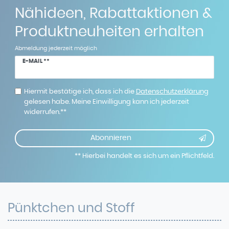
Nähideen, Rabattaktionen &
Produktneuheiten erhalten
Abmeldung jederzeit möglich
Newsletter
E-MAIL **
Honig
Hiermit bestätige ich, dass ich die
Daten­schutz­erklärung
gelesen habe. Meine Einwilligung kann ich jederzeit
widerrufen.**
Abonnieren
** Hierbei handelt es sich um ein Pflichtfeld.
Pünktchen und Stoff