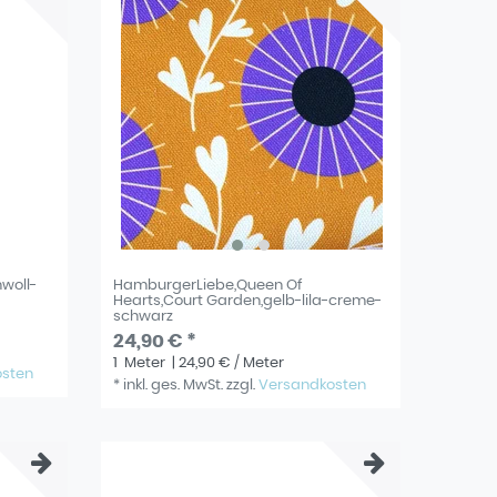
woll-
HamburgerLiebe,Queen Of
Hearts,Court Garden,gelb-lila-creme-
schwarz
24,90 € *
1
Meter
| 24,90 € / Meter
osten
*
inkl. ges. MwSt.
zzgl.
Versandkosten