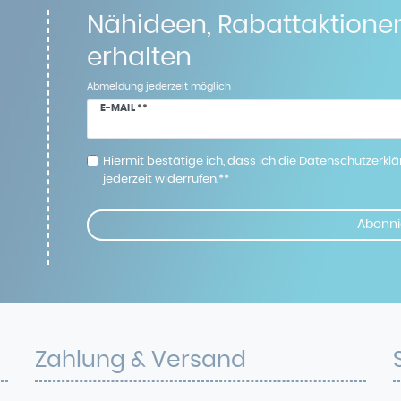
Nähideen, Rabattaktione
erhalten
Abmeldung jederzeit möglich
Newsletter
E-MAIL **
Honig
Hiermit bestätige ich, dass ich die
Daten­schutz­erkl
jederzeit widerrufen.**
Abonni
Zahlung & Versand