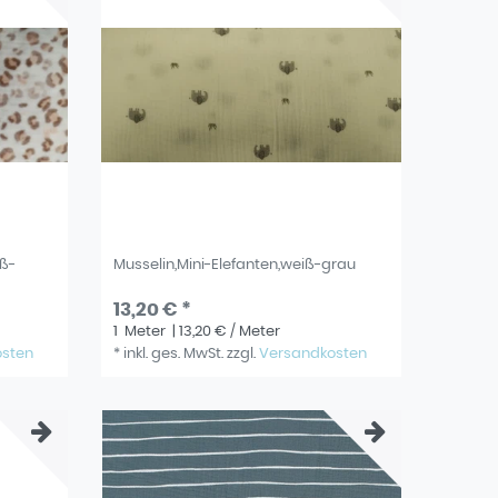
iß-
Musselin,Mini-Elefanten,weiß-grau
13,20 € *
1
Meter
| 13,20 € / Meter
osten
*
inkl. ges. MwSt.
zzgl.
Versandkosten