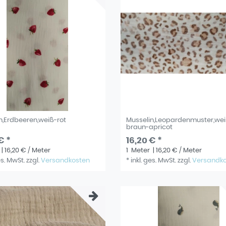
n,Erdbeeren,weiß-rot
Musselin,Leopardenmuster,we
braun-apricot
€ *
16,20 € *
| 16,20 € / Meter
1
Meter
| 16,20 € / Meter
es. MwSt.
zzgl.
Versandkosten
*
inkl. ges. MwSt.
zzgl.
Versandk