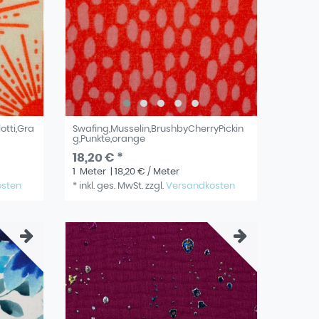
otti,Gra
Swafing,Musselin,BrushbyCherryPickin
g,Punkte,orange
18,20 € *
1
Meter
| 18,20 € / Meter
osten
*
inkl. ges. MwSt.
zzgl.
Versandkosten