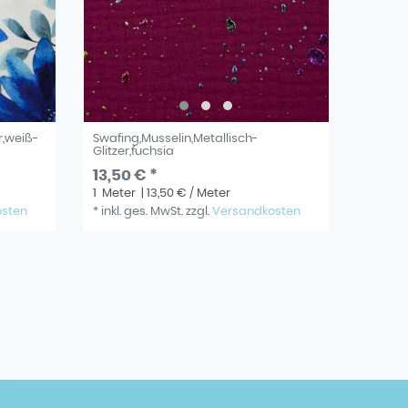
r,weiß-
Swafing,Musselin,Metallisch-
Glitzer,fuchsia
13,50 € *
1
Meter
| 13,50 € / Meter
osten
*
inkl. ges. MwSt.
zzgl.
Versandkosten