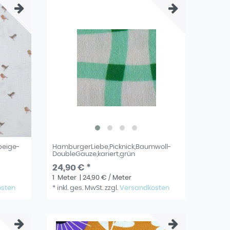
beige-
HamburgerLiebe,Picknick,Baumwoll-
DoubleGauze,kariert,grün
24,90 € *
1
Meter
| 24,90 € / Meter
osten
*
inkl. ges. MwSt.
zzgl.
Versandkosten