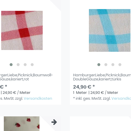
erLiebe,Picknick,Baumwoll-
HamburgerLiebe,Picknick,Baum
auze,kariert,rot
DoubleGauze,kariert,türkis
 € *
24,90 € *
| 24,90 € / Meter
1
Meter
| 24,90 € / Meter
es. MwSt.
zzgl.
Versandkosten
*
inkl. ges. MwSt.
zzgl.
Versandk