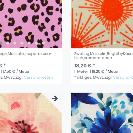
sign,Musselin,Leopard,rosa-
Swafing,Musselin,BrightbyKäsel
fisch,creme-orange
€ *
18,20 € *
| 17,50 € / Meter
1
Meter
| 18,20 € / Meter
es. MwSt.
zzgl.
Versandkosten
*
inkl. ges. MwSt.
zzgl.
Versandk