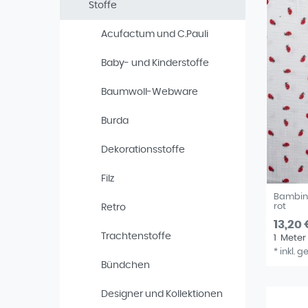
Stoffe
Acufactum und C.Pauli
Baby- und Kinderstoffe
Baumwoll-Webware
Burda
Dekorationsstoffe
Filz
Bambino
rot
Retro
13,20 
Trachtenstoffe
1
Meter
*
inkl. g
Bündchen
Designer und Kollektionen