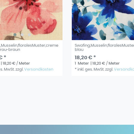
,Musselin,floralesMuster,creme
Swafing,Musselin,floralesMuste
grau-braun
blau
€ *
18,20 € *
| 18,20 € / Meter
1
Meter
| 18,20 € / Meter
es. MwSt.
zzgl.
Versandkosten
*
inkl. ges. MwSt.
zzgl.
Versandk