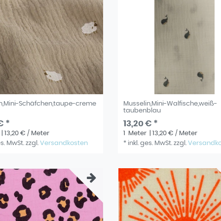
n,Mini-Schäfchen,taupe-creme
Musselin,Mini-Walfische,weiß-
taubenblau
€ *
13,20 € *
| 13,20 € / Meter
1
Meter
| 13,20 € / Meter
es. MwSt.
zzgl.
Versandkosten
*
inkl. ges. MwSt.
zzgl.
Versandk