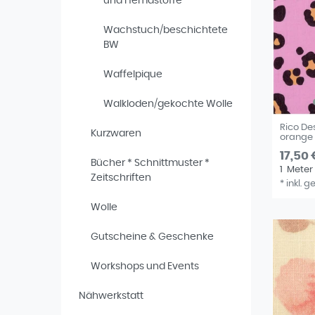
und Hemdstoffe
Wachstuch/beschichtete
BW
Waffelpique
Walkloden/gekochte Wolle
Rico De
Kurzwaren
orange
17,50 
Bücher * Schnittmuster *
1
Meter
Zeitschriften
*
inkl. g
Wolle
Gutscheine & Geschenke
Workshops und Events
Nähwerkstatt