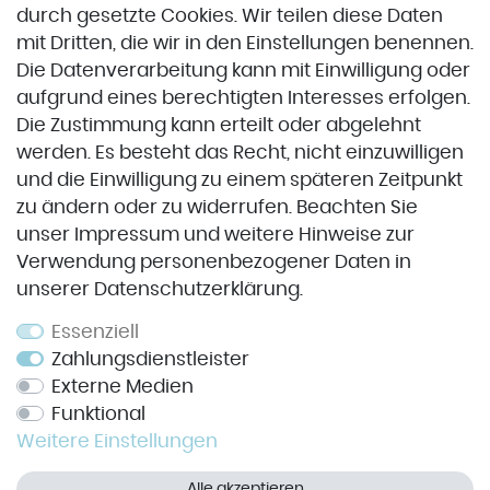
durch gesetzte Cookies. Wir teilen diese Daten
Zahlung & Versand
mit Dritten, die wir in den Einstellungen benennen.
Die Datenverarbeitung kann mit Einwilligung oder
aufgrund eines berechtigten Interesses erfolgen.
VORKASSE
Die Zustimmung kann erteilt oder abgelehnt
werden. Es besteht das Recht, nicht einzuwilligen
und die Einwilligung zu einem späteren Zeitpunkt
Service
zu ändern oder zu widerrufen. Beachten Sie
unser
Impressum
und weitere Hinweise zur
Impressum
Verwendung personenbezogener Daten in
unserer
Daten­schutz­erklärung
.
Datenschutz
Widerrufsrecht
Essenziell
Zahlungsdienstleister
AGB
Externe Medien
Kontakt
Funktional
Weitere Einstellungen
Vertrag widerrufen
Alle akzeptieren