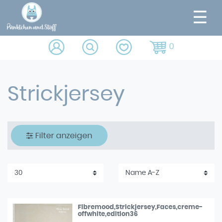
☰
0
Strickjersey
Filter anzeigen
Fibremood,Strickjersey,Faces,creme-
offwhite,edition36