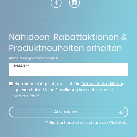
Nähideen, Rabattaktionen &
Produktneuheiten erhalten
Abmeldung jederzeit möglich
Newsletter
E-MAIL **
Honig
Hiermit bestätige ich, dass ich die
Daten­schutz­erklärung
gelesen habe. Meine Einwilligung kann ich jederzeit
widerrufen.**
Abonnieren
** Hierbei handelt es sich um ein Pflichtfeld.