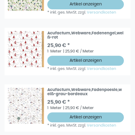
Artikel anzeigen
*
inkl. ges. MwSt.
zzgl.
Versandkosten
Acufactum,Webware,Fadenengel,wei
ß-rot
25,90 € *
1
Meter
| 25,90 € / Meter
Artikel anzeigen
*
inkl. ges. MwSt.
zzgl.
Versandkosten
Acufactum,Webware,Fadenpoesie,w
eiß-grau-bordeaux
25,90 € *
1
Meter
| 25,90 € / Meter
Artikel anzeigen
*
inkl. ges. MwSt.
zzgl.
Versandkosten