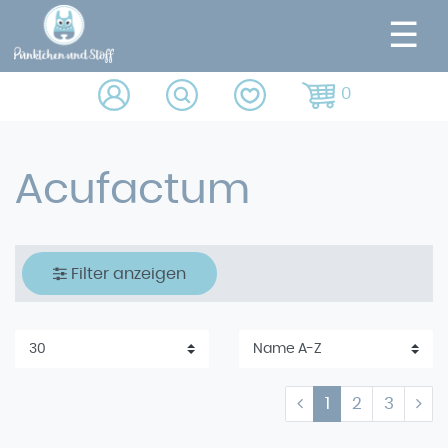
☰
0
Acufactum
Filter anzeigen
1
2
3