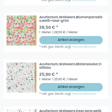
*
inkl. ges. MwSt.
zzgl.
Versandkosten
Acufactum,Webware,Blumenparadie
s,weiß-rosa-grün
28,50 € *
1
Meter
| 28,50 € / Meter
Artikel anzeigen
*
inkl. ges. MwSt.
zzgl.
Versandkosten
Acufactum,Webware,Blütenzauber,h
ellblau
25,90 € *
1
Meter
| 25,90 € / Meter
Artikel anzeigen
*
inkl. ges. MwSt.
zzgl.
Versandkosten
Acufactum,Webware,DearJane,weiß