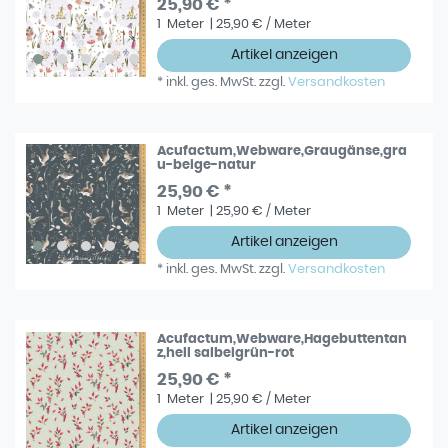
25,90 € *
1
Meter
| 25,90 € / Meter
Artikel anzeigen
*
inkl. ges. MwSt.
zzgl.
Versandkosten
Acufactum,Webware,Graugänse,gra
u-beige-natur
25,90 € *
1
Meter
| 25,90 € / Meter
Artikel anzeigen
*
inkl. ges. MwSt.
zzgl.
Versandkosten
Acufactum,Webware,Hagebuttentan
z,hell salbeigrün-rot
25,90 € *
1
Meter
| 25,90 € / Meter
Artikel anzeigen