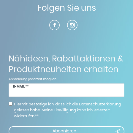
Folgen Sie uns
Nähideen, Rabattaktionen &
Produktneuheiten erhalten
Abmeldung jederzeit möglich
Newsletter
E-MAIL **
Honig
Hiermit bestätige ich, dass ich die
Daten­schutz­erklärung
gelesen habe. Meine Einwilligung kann ich jederzeit
widerrufen.**
Abonnieren