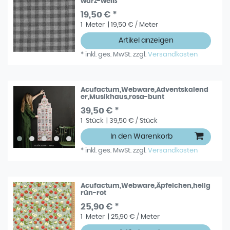
warz-weiß
19,50 € *
1
Meter
| 19,50 € / Meter
Artikel anzeigen
*
inkl. ges. MwSt.
zzgl.
Versandkosten
Acufactum,Webware,Adventskalend
er,Musikhaus,rosa-bunt
39,50 € *
1
Stück
| 39,50 € / Stück
In den Warenkorb
*
inkl. ges. MwSt.
zzgl.
Versandkosten
Acufactum,Webware,Äpfelchen,hellg
rün-rot
25,90 € *
1
Meter
| 25,90 € / Meter