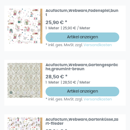
Acufactum,Webware,Fadenspiel,bun
t
25,90 € *
1
Meter
| 25,90 € / Meter
Artikel anzeigen
*
inkl. ges. MwSt.
zzgl.
Versandkosten
Acufactum,Webware,Gartengespräc
he,graumint-braun
28,50 € *
1
Meter
| 28,50 € / Meter
Artikel anzeigen
*
inkl. ges. MwSt.
zzgl.
Versandkosten
Acufactum,Webware,Gartenküsse,za
rt-flieder