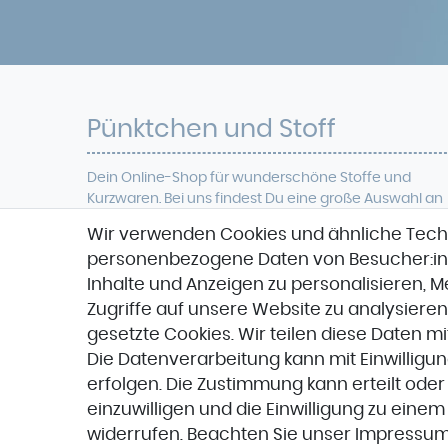
Pünktchen und Stoff
Dein Online-Shop für
wunderschöne
Stoffe und
Kurzwaren. Bei uns findest Du eine
große Auswahl an
modischer Meterwaren, verschiedenen Qualitäten
Wir verwenden Cookies und ähnliche Tech
wie Viskose, Jersey, Cord, French Terry, Baumwolle ,
personenbezogene Daten von Besucher:inne
Softshell
, Denim, Jacquard, Veganes Leder uvm.
Zudem führen wir eine große Anzahl verschieden
Inhalte und Anzeigen zu personalisieren, 
Designer-Stoffe und Marken wie Hamburger Liebe,
Zugriffe auf unsere Website zu analysieren
Stenzo,
Stoffspektakel oder Glünz.
gesetzte Cookies. Wir teilen diese Daten mi
Die Datenverarbeitung kann mit Einwilligu
erfolgen. Die Zustimmung kann erteilt oder
einzuwilligen und die Einwilligung zu eine
widerrufen. Beachten Sie unser
Impressu