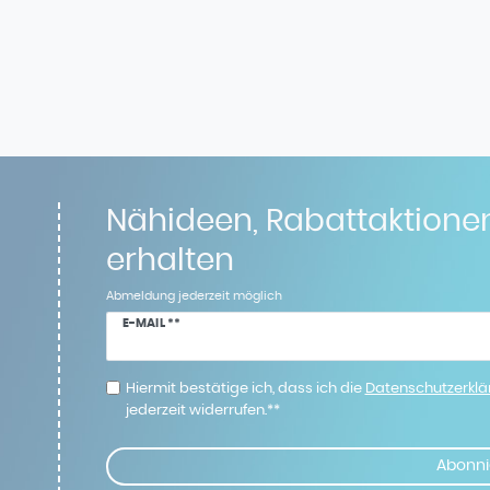
Nähideen, Rabattaktione
erhalten
Abmeldung jederzeit möglich
Newsletter
E-MAIL **
Honig
Hiermit bestätige ich, dass ich die
Daten­schutz­erkl
jederzeit widerrufen.**
Abonni