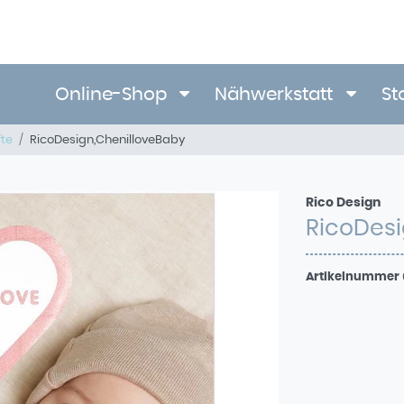
Online-Shop
Nähwerkstatt
St
fte
RicoDesign,ChenilloveBaby
Rico Design
RicoDesi
Artikelnummer