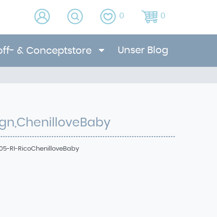
0
0
Unser Blog
off- & Conceptstore
gn,ChenilloveBaby
05-RI-RicoChenilloveBaby