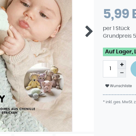
5,99
per
1
Stück
Grundpreis
5
Auf Lager, 
Wunschliste
* inkl. ges. MwSt. z