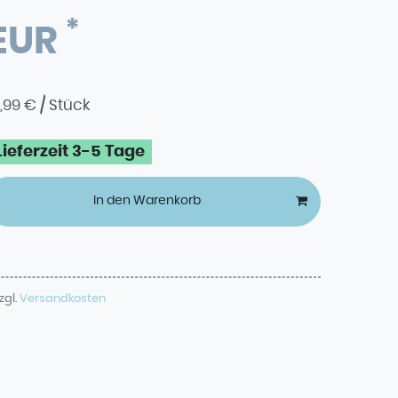
*
 EUR
,99 € / Stück
Lieferzeit 3-5 Tage
In den Warenkorb
zgl.
Versandkosten