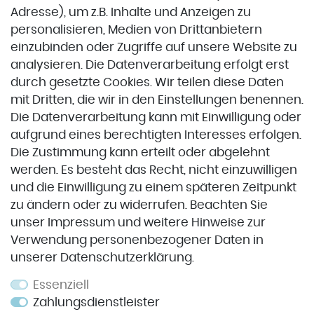
Adresse), um z.B. Inhalte und Anzeigen zu
personalisieren, Medien von Drittanbietern
einzubinden oder Zugriffe auf unsere Website zu
Zahlung & Versand
analysieren. Die Datenverarbeitung erfolgt erst
durch gesetzte Cookies. Wir teilen diese Daten
Zahlung & Versand
mit Dritten, die wir in den Einstellungen benennen.
Die Datenverarbeitung kann mit Einwilligung oder
aufgrund eines berechtigten Interesses erfolgen.
VORKASSE
Die Zustimmung kann erteilt oder abgelehnt
werden. Es besteht das Recht, nicht einzuwilligen
und die Einwilligung zu einem späteren Zeitpunkt
Service
zu ändern oder zu widerrufen. Beachten Sie
unser
Impressum
und weitere Hinweise zur
Impressum
Verwendung personenbezogener Daten in
unserer
Daten­schutz­erklärung
.
Datenschutz
Widerrufsrecht
Essenziell
Zahlungsdienstleister
AGB