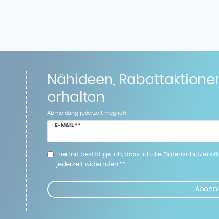
Nähideen, Rabattaktione
erhalten
Abmeldung jederzeit möglich
Newsletter
E-MAIL **
Honig
Hiermit bestätige ich, dass ich die
Daten­schutz­erkl
jederzeit widerrufen.**
Abonni