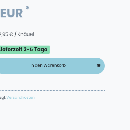
*
 EUR
2,95 € / Knäuel
Lieferzeit 3-5 Tage
In den Warenkorb
zgl.
Versandkosten