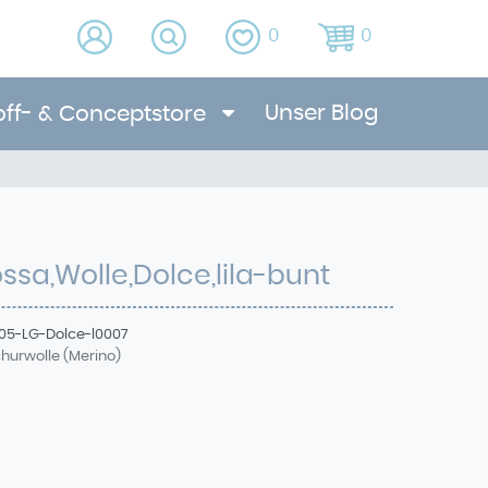
0
0
Unser Blog
off- & Conceptstore
ssa,Wolle,Dolce,lila-bunt
05-LG-Dolce-l0007
churwolle (Merino)