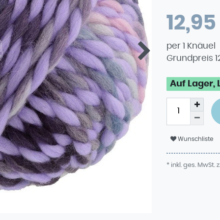
12,95
per
1
Knäuel
Grundpreis
1
Auf Lager, 
Wunschliste
* inkl. ges. MwSt. z