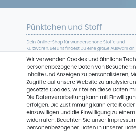
Pünktchen und Stoff
Dein Online-Shop für
wunderschöne
Stoffe und
Kurzwaren. Bei uns findest Du eine
große Auswahl an
modischer Meterwaren, verschiedenen Qualitäten
Wir verwenden Cookies und ähnliche Tech
wie Viskose, Jersey, Cord, French Terry, Baumwolle ,
personenbezogene Daten von Besucher:inne
Softshell
, Denim, Jacquard, Veganes Leder uvm.
Zudem führen wir eine große Anzahl verschieden
Inhalte und Anzeigen zu personalisieren, 
Designer-Stoffe und Marken wie Hamburger Liebe,
Zugriffe auf unsere Website zu analysieren
Stenzo,
Stoffspektakel oder Glünz.
gesetzte Cookies. Wir teilen diese Daten mi
Die Datenverarbeitung kann mit Einwilligu
erfolgen. Die Zustimmung kann erteilt oder
einzuwilligen und die Einwilligung zu eine
widerrufen. Beachten Sie unser
Impressu
personenbezogener Daten in unserer
Date