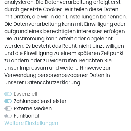
Zahlung & Versand
analysieren. Die Datenverarbeitung erfolgt erst
durch gesetzte Cookies. Wir teilen diese Daten
Zahlung & Versand
mit Dritten, die wir in den Einstellungen benennen.
Die Datenverarbeitung kann mit Einwilligung oder
aufgrund eines berechtigten Interesses erfolgen.
VORKASSE
Die Zustimmung kann erteilt oder abgelehnt
werden. Es besteht das Recht, nicht einzuwilligen
und die Einwilligung zu einem späteren Zeitpunkt
Service
zu ändern oder zu widerrufen. Beachten Sie
unser
Impressum
und weitere Hinweise zur
Impressum
Verwendung personenbezogener Daten in
unserer
Daten­schutz­erklärung
.
Datenschutz
Widerrufsrecht
Essenziell
Zahlungsdienstleister
AGB
Externe Medien
Kontakt
Funktional
Weitere Einstellungen
Vertrag widerrufen