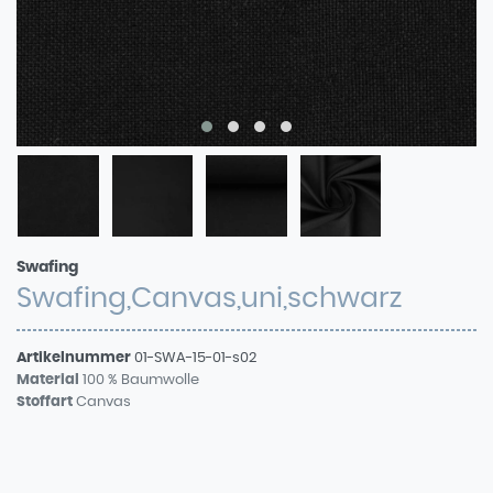
Swafing
Swafing,Canvas,uni,schwarz
Artikelnummer
01-SWA-15-01-s02
Material
100 % Baumwolle
Stoffart
Canvas