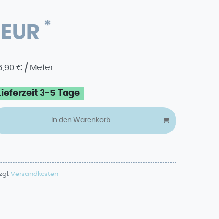
*
0 EUR
6,90 € / Meter
Lieferzeit 3-5 Tage
In den Warenkorb
zgl.
Versandkosten