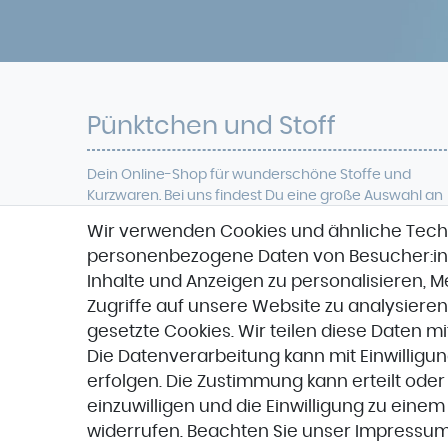
Pünktchen und Stoff
Dein Online-Shop für
wunderschöne
Stoffe und
Kurzwaren. Bei uns findest Du eine
große Auswahl an
modischer Meterwaren, verschiedenen Qualitäten
Wir verwenden Cookies und ähnliche Tech
wie Viskose, Jersey, Cord, French Terry, Baumwolle ,
personenbezogene Daten von Besucher:inne
Softshell
, Denim, Jacquard, Veganes Leder uvm.
Zudem führen wir eine große Anzahl verschieden
Inhalte und Anzeigen zu personalisieren, 
Designer-Stoffe und Marken wie Hamburger Liebe,
Zugriffe auf unsere Website zu analysieren
Stenzo,
Stoffspektakel oder Glünz.
gesetzte Cookies. Wir teilen diese Daten mi
Die Datenverarbeitung kann mit Einwilligu
erfolgen. Die Zustimmung kann erteilt oder
einzuwilligen und die Einwilligung zu eine
widerrufen. Beachten Sie unser
Impressu