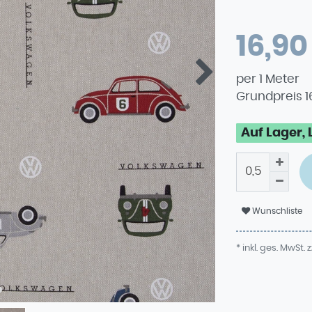
16,9
per
1
Meter
Grundpreis
1
Auf Lager, 
Wunschliste
* inkl. ges. MwSt. z