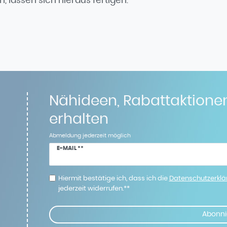
n, lassen sich hieraus fertigen.
Nähideen, Rabattaktione
erhalten
Abmeldung jederzeit möglich
Newsletter
E-MAIL **
Honig
Hiermit bestätige ich, dass ich die
Daten­schutz­erkl
jederzeit widerrufen.**
Abonni