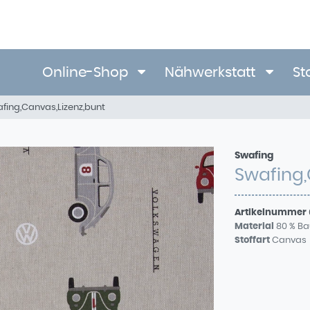
Online-Shop
Nähwerkstatt
St
fing,Canvas,Lizenz,bunt
Swafing
Swafing,
Artikelnummer
Material
80 % Ba
Stoffart
Canvas