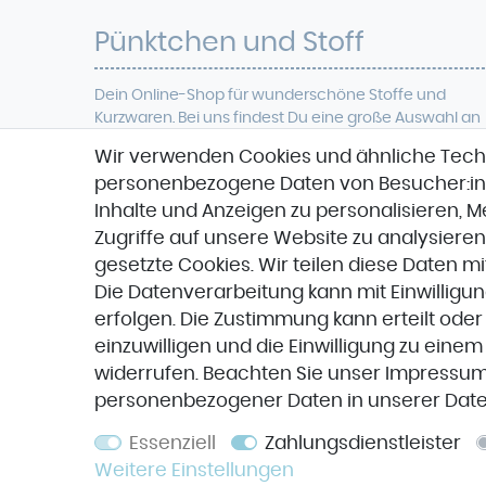
Pünktchen und Stoff
Dein Online-Shop für
wunderschöne
Stoffe und
Kurzwaren. Bei uns findest Du eine
große Auswahl an
modischer Meterwaren, verschiedenen Qualitäten
Wir verwenden Cookies und ähnliche Tech
wie Viskose, Jersey, Cord, French Terry, Baumwolle ,
personenbezogene Daten von Besucher:inne
Softshell
, Denim, Jacquard, Veganes Leder uvm.
Zudem führen wir eine große Anzahl verschieden
Inhalte und Anzeigen zu personalisieren, 
Designer-Stoffe und Marken wie Hamburger Liebe,
Zugriffe auf unsere Website zu analysieren
Stenzo,
Stoffspektakel oder Glünz.
gesetzte Cookies. Wir teilen diese Daten mi
Die Datenverarbeitung kann mit Einwilligu
erfolgen. Die Zustimmung kann erteilt oder
einzuwilligen und die Einwilligung zu eine
widerrufen. Beachten Sie unser
Impressu
personenbezogener Daten in unserer
Date
Essenziell
Zahlungsdienstleister
Weitere Einstellungen