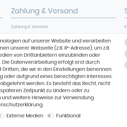
Zahlung & Versand
Zahlung & Versand
I
D
nologien auf unserer Website und verarbeiten
VORKASSE
W
n unserer Webseite (z.B. IP-Adresse), um z.B.
Medien von Drittanbietern einzubinden oder
. Die Datenverarbeitung erfolgt erst durch
K
t Dritten, die wir in den Einstellungen benennen.
ng oder aufgrund eines berechtigten Interesses
 abgelehnt werden. Es besteht das Recht, nicht
m späteren Zeitpunkt zu ändern oder zu
m
und weitere Hinweise zur Verwendung
n­schutz­erklärung
.
Externe Medien
Funktional
© Copyright 2026 | Pünktchen und Stoff - Alle Rechte vorbehalten.