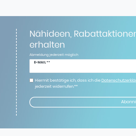
Nähideen, Rabattaktione
erhalten
Abmeldung jederzeit möglich
Newsletter
E-MAIL **
Honig
Hiermit bestätige ich, dass ich die
Daten­schutz­erkl
jederzeit widerrufen.**
Abonni