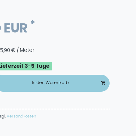
*
0 EUR
5,90 € / Meter
Lieferzeit 3-5 Tage
In den Warenkorb
zgl.
Versandkosten