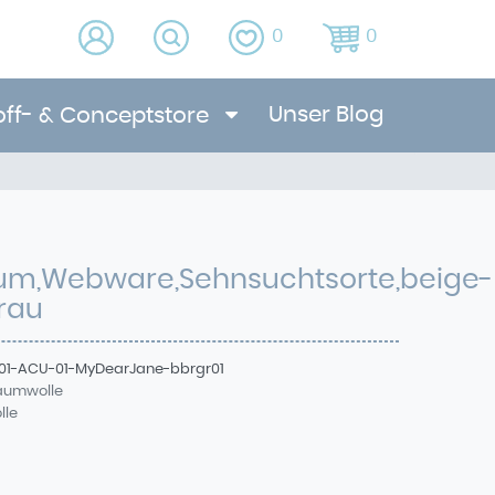
0
0
Unser Blog
off- & Conceptstore
um,Webware,Sehnsuchtsorte,beige-
rau
01-ACU-01-MyDearJane-bbrgr01
Baumwolle
lle