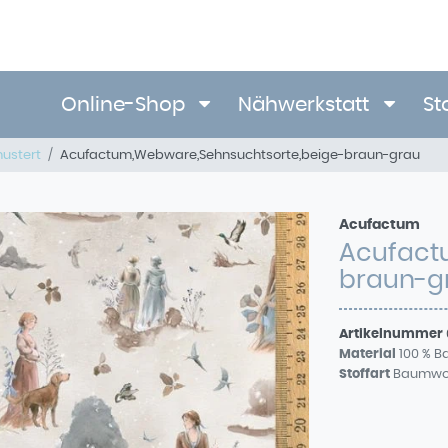
Online-Shop
Nähwerkstatt
St
ustert
Acufactum,Webware,Sehnsuchtsorte,beige-braun-grau
Acufactum
Acufact
braun-g
Artikelnummer
Material
100 % 
Stoffart
Baumwo