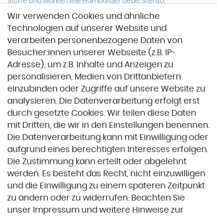
Stoffe und Marken wie Hamburger Liebe, Stenzo,
Stoffspektakel oder Glünz.
Wir verwenden Cookies und ähnliche
Technologien auf unserer Website und
verarbeiten personenbezogene Daten von
Besucher:innen unserer Webseite (z.B. IP-
Adresse), um z.B. Inhalte und Anzeigen zu
personalisieren, Medien von Drittanbietern
einzubinden oder Zugriffe auf unsere Website zu
Zahlung & Versand
analysieren. Die Datenverarbeitung erfolgt erst
durch gesetzte Cookies. Wir teilen diese Daten
Zahlung & Versand
mit Dritten, die wir in den Einstellungen benennen.
Die Datenverarbeitung kann mit Einwilligung oder
aufgrund eines berechtigten Interesses erfolgen.
VORKASSE
Die Zustimmung kann erteilt oder abgelehnt
werden. Es besteht das Recht, nicht einzuwilligen
und die Einwilligung zu einem späteren Zeitpunkt
Service
zu ändern oder zu widerrufen. Beachten Sie
unser
Impressum
und weitere Hinweise zur